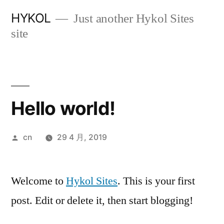
跳
HYKOL
Just another Hykol Sites
至
site
内
容
Hello world!
发
cn
29 4 月, 2019
布
者：
Welcome to
Hykol Sites
. This is your first
post. Edit or delete it, then start blogging!